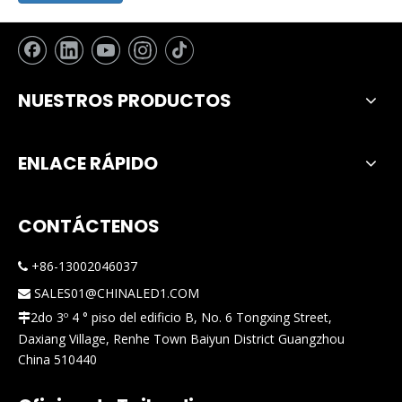
NUESTROS PRODUCTOS
ENLACE RÁPIDO
CONTÁCTENOS
+86-13002046037

SALES01@CHINALED1.COM

2do 3º 4 ° piso del edificio B, No. 6 Tongxing Street,

Daxiang Village, Renhe Town Baiyun District Guangzhou
China 510440