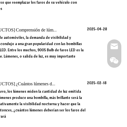
eso que reemplazar los faros de su vehículo con
es
2025-04-28
UCTOS
]
Comprensión de lúmenes: bulbos LED más brillantes 9005 explicados
de automóviles, la demanda de visibilidad y
 condujo a una gran popularidad con las bombillas
Correo e
LED. Entre los muchos, 9005 Bulb de faros LED es la
se. Lúmenes, o salida de luz, es muy importante
2025-02-18
UCTOS
]
¿Cuántos lúmenes deberían ser los faros del automóvil?
arro, los lúmenes miden la cantidad de luz emitida
úmenes produce una bombilla, más brillante será la
cativamente la visibilidad nocturna y hacer que la
tonces, ¿cuántos lúmenes deberían ser los faros del
rará