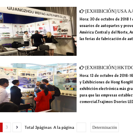
[
EXHIBICIÓN
]
USA A
Hora: 30 de octubre de 2018 1
usuarios de autopartes y prove
América Central y del Norte, A
las ferias de fabricación de 
[
EXHIBICIÓN
]
HKTDC
Hora: 13 de octubre de 2016-1
y Exhibiciones de Hong KongHK
exhibición electrónica más gra
para que las empresas establec
comercial.Trajimos Dseries LE
Total 3páginas A la página
3
Determinación