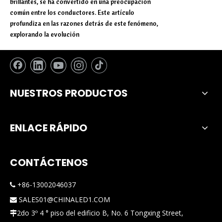
brillantes, se ha convertido en una preocupación
común entre los conductores. Este artículo
profundiza en las razones detrás de este fenómeno,
explorando la evolución
NUESTROS PRODUCTOS
ENLACE RÁPIDO
CONTÁCTENOS
+86-13002046037

SALES01@CHINALED1.COM

2do 3º 4 ° piso del edificio B, No. 6 Tongxing Street,
