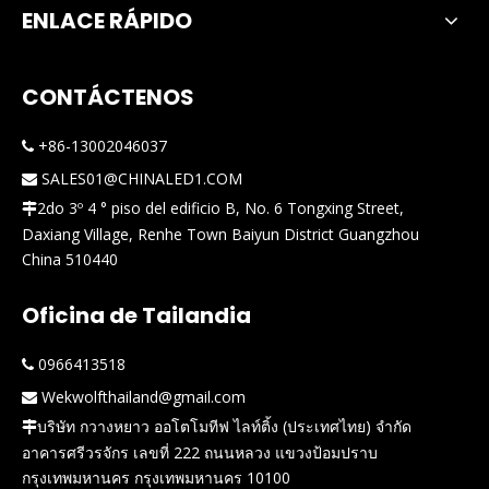
ENLACE RÁPIDO
CONTÁCTENOS
+86-13002046037

SALES01@CHINALED1.COM

2do 3º 4 ° piso del edificio B, No. 6 Tongxing Street,

Daxiang Village, Renhe Town Baiyun District Guangzhou
China 510440
Oficina de Tailandia
0966413518

Wekwolfthailand@gmail.com

บริษัท กวางหยาว ออโตโมทีฟ ไลท์ติ้ง (ประเทศไทย) จำกัด

อาคารศรีวรจักร เลขที่ 222 ถนนหลวง แขวงป้อมปราบ
กรุงเทพมหานคร กรุงเทพมหานคร 10100