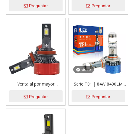
Preguntar
Preguntar
Behlet Bulbs para el carro
LED con tubo de cobre dual
para el automóvil
de 140W, ventas directas de
fábrica
vídeo
Venta al por mayor
Serie T81 | 84W 8400LM
14000LM bombilla de faro
Mini Proyector Lente Auto
Preguntar
Preguntar
LED H11 tubo de cobre
LED Bombas
doble 12V 24V bombillas de
faro LED M8PRO