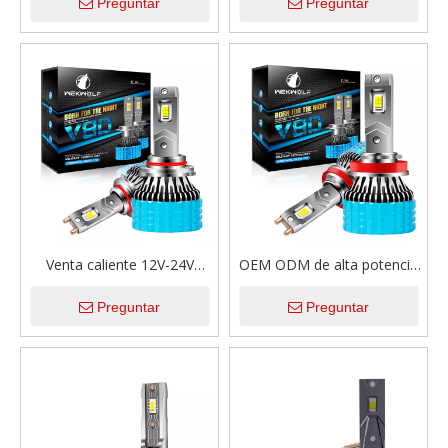
Preguntar
Preguntar
cobre duales modificados
6000LM H4 H7 H11 H13
para requisitos particulares
9005 9006 todos los
de la linterna de los tubos
modelos de productos
12-24V LED del alto lumen
bombillas LED para faros
18000LM 180W para el
delanteros de coche
coche
Venta caliente 12V-24V
OEM ODM de alta potencia
18000LM 180W Bombillas
180W doble tubo de cobre
Preguntar
Preguntar
de faros LED de alta
resistente al agua 12V-24V
potencia para coche
LED Bombillas de faros para
universal
coche