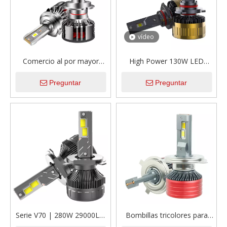
vídeo
Comercio al por mayor
High Power 130W LED
OEM/ODM 12V 60W LED
Bulbos de faros 9005/HB3
Preguntar
Preguntar
Bombillas de faros de coche
con Canbus
impermeables
Serie V70 | 280W 29000LM
Bombillas tricolores para
12 voltios H4 High/Low
faros delanteros de coche