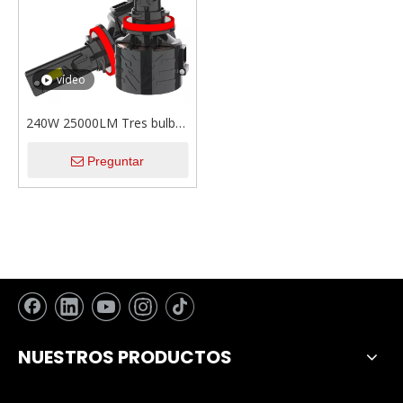
vídeo
240W 25000LM Tres bulbas
de faros LED de aleación de
Preguntar
aleación de zinc de cobre
para automóvil
NUESTROS PRODUCTOS