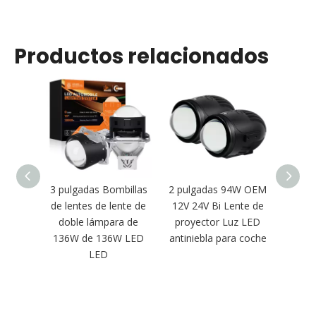
Productos relacionados
3 pulgadas Bombillas
2 pulgadas 94W OEM
Pro
de lentes de lente de
12V 24V Bi Lente de
antin
doble lámpara de
proyector Luz LED
poten
136W de 136W LED
antiniebla para coche
pu
LED
lámp
Univer