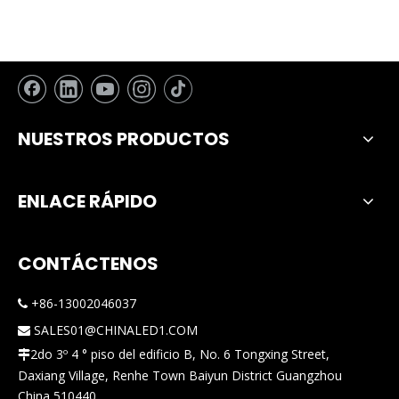
imprescindibles para una
instalación
verdaderamente 'sin
complicaciones'
NUESTROS PRODUCTOS
ENLACE RÁPIDO
CONTÁCTENOS
+86-13002046037

SALES01@CHINALED1.COM

2do 3º 4 ° piso del edificio B, No. 6 Tongxing Street,

Daxiang Village, Renhe Town Baiyun District Guangzhou
China 510440