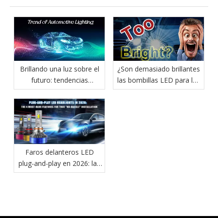
Brillando una luz sobre el
¿Son demasiado brillantes
futuro: tendencias
las bombillas LED para los
innovadoras en la
faros?
iluminación automotriz
Faros delanteros LED
plug-and-play en 2026: las
4 características
imprescindibles para una
instalación
verdaderamente 'sin