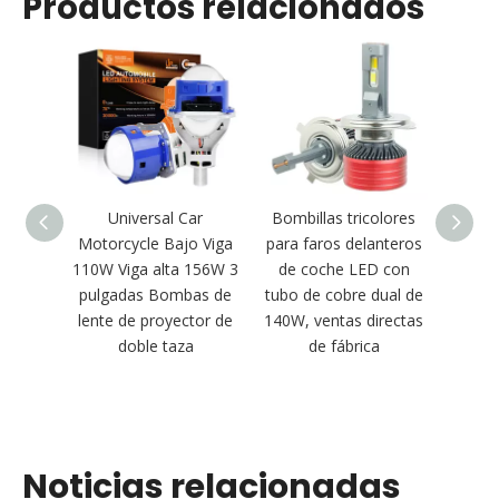
Productos relacionados
Universal Car
Bombillas tricolores
La len
Motorcycle Bajo Viga
para faros delanteros
del B
110W Viga alta 156W 3
de coche LED con
pulgadas Bombas de
tubo de cobre dual de
3000
lente de proyector de
140W, ventas directas
d
doble taza
de fábrica
imper
3 p
colore
Noticias relacionadas