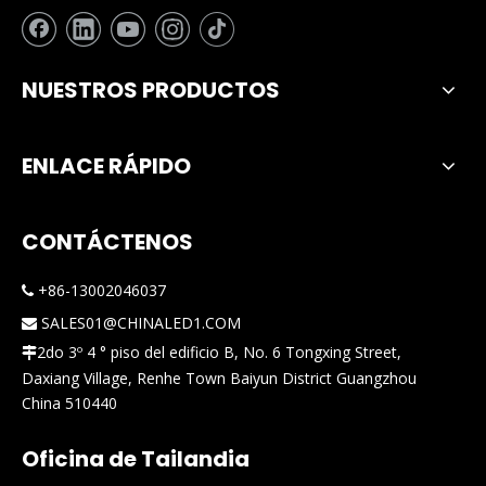
complicaciones'
NUESTROS PRODUCTOS
ENLACE RÁPIDO
CONTÁCTENOS
+86-13002046037

SALES01@CHINALED1.COM

2do 3º 4 ° piso del edificio B, No. 6 Tongxing Street,

Daxiang Village, Renhe Town Baiyun District Guangzhou
China 510440
Oficina de Tailandia