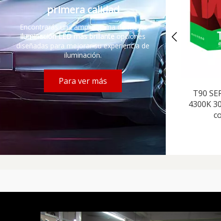
primera calidad
Encontrarás una amplia gama de
mejor
iluminación LED más brillante
opciones
diseñadas para mejorar su experiencia de
iluminación.
Para ver más
T90 SE
4300K ​​
c