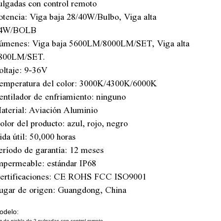
ulgadas con control remoto
otencia: Viga baja 28/40W/Bulbo, Viga alta
4W/BOLB
úmenes: Viga baja 5600LM/8000LM/SET, Viga alta
800LM/SET.
oltaje: 9-36V
emperatura del color: 3000K/4300K/6000K
entilador de enfriamiento: ninguno
aterial: Aviación Aluminio
olor del producto: azul, rojo, negro
ida útil: 50,000 horas
eríodo de garantía: 12 meses
mpermeable: estándar IP68
ertificaciones: CE ROHS FCC ISO9001
ugar de origen: Guangdong, China
odelo:
z de niebla de 2 pulgadas con control remoto