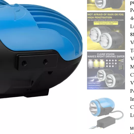
p
P
4
L
8
V
T
V
M
C
V
P
I
C
L
M
Lu