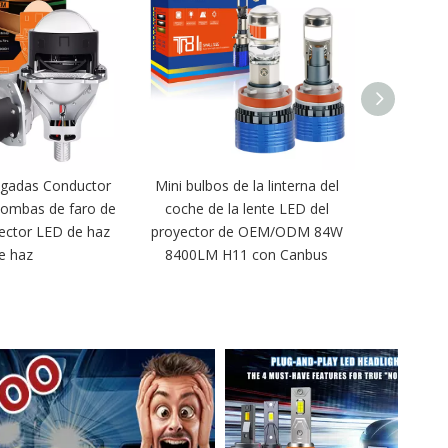
lgadas Conductor
Mini bulbos de la linterna del
Super Brig
Bombas de faro de
coche de la lente LED del
taza BI L
yector LED de haz
proyector de OEM/ODM 84W
de far
e haz
8400LM H11 con Canbus