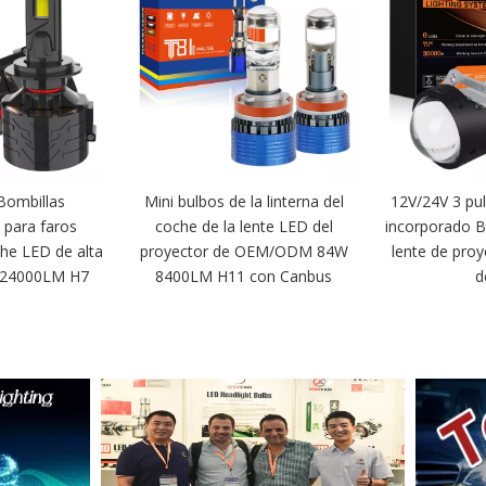
Bombillas
Mini bulbos de la linterna del
12V/24V 3 pu
 para faros
coche de la lente LED del
incorporado 
he LED de alta
proyector de OEM/ODM 84W
lente de pro
 24000LM H7
8400LM H11 con Canbus
d