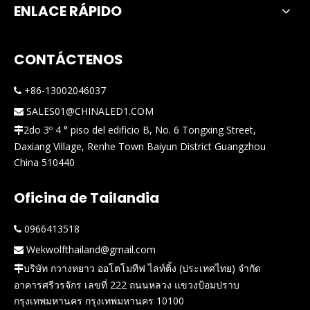
ENLACE RÁPIDO
CONTÁCTENOS
+86-13002046037

SALES01@CHINALED1.COM

2do 3º 4 ° piso del edificio B, No. 6 Tongxing Street,

Daxiang Village, Renhe Town Baiyun District Guangzhou
China 510440
Oficina de Tailandia
0966413518

Wekwolfthailand@gmail.com

บริษัท กวางหยาว ออโตโมทีฟ ไลท์ติ้ง (ประเทศไทย) จำกัด

อาคารศรีวรจักร เลขที่ 222 ถนนหลวง แขวงป้อมปราบ
กรุงเทพมหานคร กรุงเทพมหานคร 10100