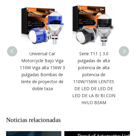
Universal Car
Serie T11 | 3.0
Dua
Motorcycle Bajo Viga
pulgadas de alta
pul
110W Viga alta 156W 3
potencia de alta
proy
pulgadas Bombas de
potencia de
110W 
lente de proyector de
110W/156W LENTES
BUM
doble taza
DE LED DE LED DE
LED DE LA BI BI CON
HI/LO BEAM
Noticias relacionadas