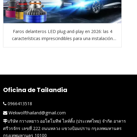
Faros delanteros LED plug-and-play en 2026: las 4
características imprescindibles para una instalación
verdaderamente 'sin complicaciones'
Oficina de Tailandia
0966413518

Wekwolfthailand@gmail.com

บริษัท กวางหยาว ออโตโมทีฟ ไลท์ติ้ง (ประเทศไทย) จำกัด อาคาร

ศรีวรจักร เลขที่ 222 ถนนหลวง แขวงป้อมปราบ กรุงเทพมหานคร
กรุงเทพมหานคร 10100