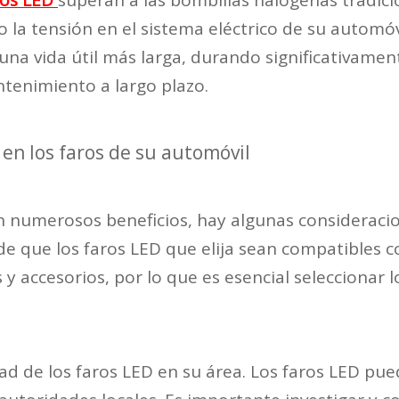
ros LED
superan a las bombillas halógenas tradic
o la tensión en el sistema eléctrico de su automóv
una vida útil más larga, durando significativamen
tenimiento a largo plazo.
 en los faros de su automóvil
n numerosos beneficios, hay algunas consideracio
de que los faros LED que elija sean compatibles c
 accesorios, por lo que es esencial seleccionar l
idad de los faros LED en su área. Los faros LED p