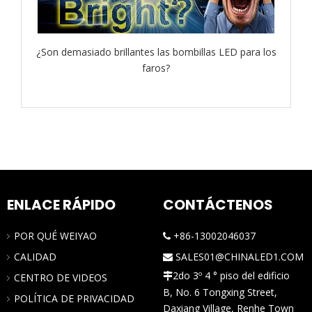
¿Son demasiado brillantes las bombillas LED para los
faros?
ENLACE RÁPIDO
CONTÁCTENOS
POR QUÉ WEIYAO
+86-13002046037

CALIDAD
SALES01@CHINALED1.COM

2do 3º 4 ° piso del edificio
CENTRO DE VIDEOS

B, No. 6 Tongxing Street,
POLÍTICA DE PRIVACIDAD
Daxiang Village, Renhe Town