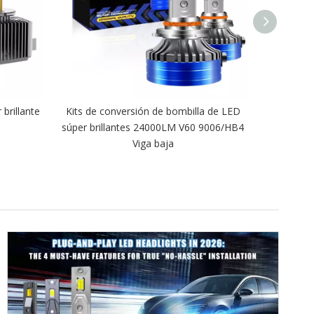
brillante
Kits de conversión de bombilla de LED
Serie V70
súper brillantes 24000LM V60 9006/HB4
High/Low B
Viga baja