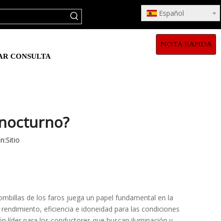
Español
NOTA RAPIDA
AR CONSULTA
 nocturno?
n:
Sitio
bombillas de los faros juega un papel fundamental en la
 rendimiento, eficiencia e idoneidad para las condiciones
 líder para los conductores que buscan iluminación y