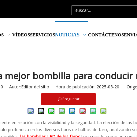
NOTICIAS
OS
VÍDEOS
SERVICIOS
CONTÁCTENOS
ENVI
la mejor bombilla para conducir
:
0
Autor:Editor del sitio Hora de publicación: 2025-03-20 Orige
Preguntar
nte en relación con la visibilidad y la seguridad. La elección de las 
ulo profundiza en los diversos tipos de bulbos de faro, analizando su
sponibles,
las bombillas LED de los faros
han surgido como una opción