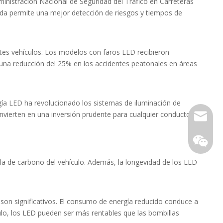
ministración Nacional de Seguridad del Tráfico en Carreteras
ada permite una mejor detección de riesgos y tiempos de
entes vehículos. Los modelos con faros LED recibieron
 una reducción del 25% en los accidentes peatonales en áreas
gía LED ha revolucionado los sistemas de iluminación de
onvierten en una inversión prudente para cualquier conductor.
Correo e
a de carbono del vehículo. Además, la longevidad de los LED
o son significativos. El consumo de energía reducido conduce a
culo, los LED pueden ser más rentables que las bombillas