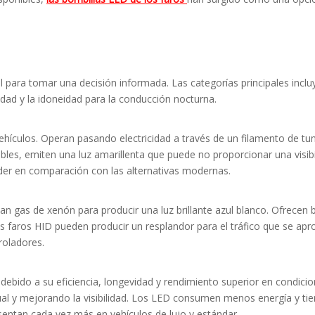
l para tomar una decisión informada. Las categorías principales incl
vidad y la idoneidad para la conducción nocturna.
ehículos. Operan pasando electricidad a través de un filamento de tu
es, emiten una luz amarillenta que puede no proporcionar una visibil
r en comparación con las alternativas modernas.
an gas de xenón para producir una luz brillante azul blanco. Ofrecen b
los faros HID pueden producir un resplandor para el tráfico que se a
roladores.
ebido a su eficiencia, longevidad y rendimiento superior en condicio
sual y mejorando la visibilidad. Los LED consumen menos energía y tie
sentan cada vez más en vehículos de lujo y estándar.