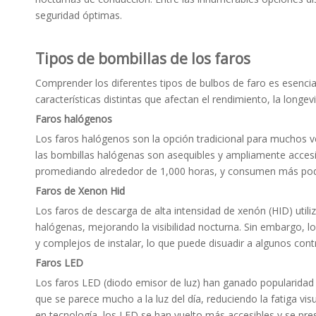
seguridad óptimas.
Tipos de bombillas de los faros
Comprender los diferentes tipos de bulbos de faro es esencia
características distintas que afectan el rendimiento, la longe
Faros halógenos
Los faros halógenos son la opción tradicional para muchos v
las bombillas halógenas son asequibles y ampliamente accesibl
promediando alrededor de 1,000 horas, y consumen más pode
Faros de Xenon Hid
Los faros de descarga de alta intensidad de xenón (HID) utiliz
halógenas, mejorando la visibilidad nocturna. Sin embargo, 
y complejos de instalar, lo que puede disuadir a algunos cont
Faros LED
Los faros LED (diodo emisor de luz) han ganado popularidad d
que se parece mucho a la luz del día, reduciendo la fatiga vi
en tecnología, los LED se han vuelto más accesibles y se pre