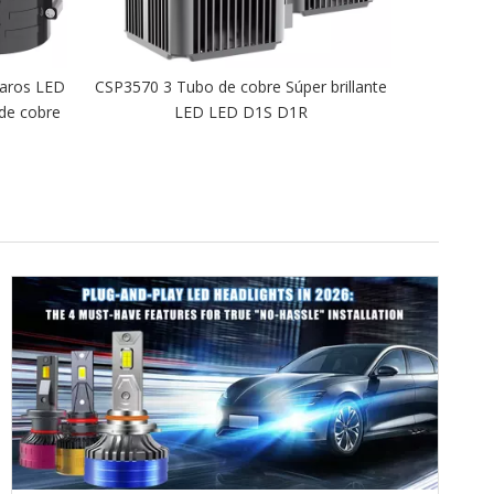
faros LED
CSP3570 3 Tubo de cobre Súper brillante
Serie T81
 de cobre
LED LED D1S D1R
Le