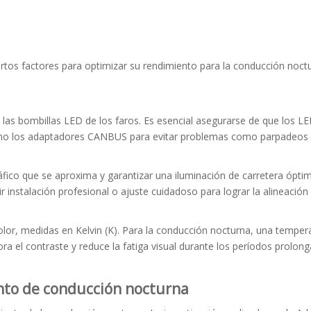
ertos factores para optimizar su rendimiento para la conducción noctu
as bombillas LED de los faros. Es esencial asegurarse de que los LE
o los adaptadores CANBUS para evitar problemas como parpadeos o 
ráfico que se aproxima y garantizar una iluminación de carretera ópti
r instalación profesional o ajuste cuidadoso para lograr la alineación 
lor, medidas en Kelvin (K). Para la conducción nocturna, una tempera
ejora el contraste y reduce la fatiga visual durante los períodos prolo
ento de conducción nocturna