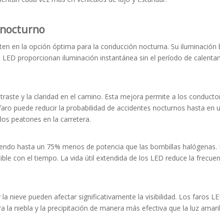
 nocturno
en en la opción óptima para la conducción nocturna. Su iluminación b
s LED proporcionan iluminación instantánea sin el período de calenta
traste y la claridad en el camino. Esta mejora permite a los conduct
ro puede reducir la probabilidad de accidentes nocturnos hasta en un
los peatones en la carretera.
ndo hasta un 75% menos de potencia que las bombillas halógenas. Es
tible con el tiempo. La vida útil extendida de los LED reduce la frecu
y la nieve pueden afectar significativamente la visibilidad. Los faro
ra la niebla y la precipitación de manera más efectiva que la luz amar