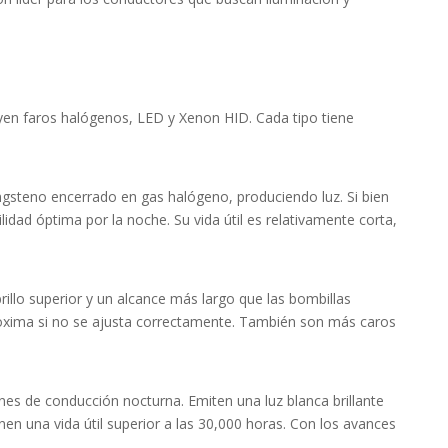
uyen faros halógenos, LED y Xenon HID. Cada tipo tiene
ngsteno encerrado en gas halógeno, produciendo luz. Si bien
idad óptima por la noche. Su vida útil es relativamente corta,
rillo superior y un alcance más largo que las bombillas
proxima si no se ajusta correctamente. También son más caros
nes de conducción nocturna. Emiten una luz blanca brillante
nen una vida útil superior a las 30,000 horas. Con los avances