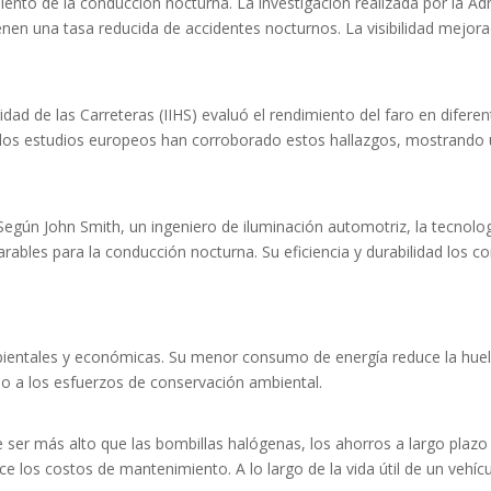
iento de la conducción nocturna. La investigación realizada por la Ad
enen una tasa reducida de accidentes nocturnos. La visibilidad mejor
ridad de las Carreteras (IIHS) evaluó el rendimiento del faro en difer
ás, los estudios europeos han corroborado estos hallazgos, mostrando
egún John Smith, un ingeniero de iluminación automotriz, la tecnolo
rables para la conducción nocturna. Su eficiencia y durabilidad los c
bientales y económicas. Su menor consumo de energía reduce la huell
 a los esfuerzos de conservación ambiental.
ede ser más alto que las bombillas halógenas, los ahorros a largo plaz
ce los costos de mantenimiento. A lo largo de la vida útil de un vehí