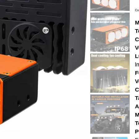
Co
M
T
C
V
L
l
F
V
C
T
A
M
T
P