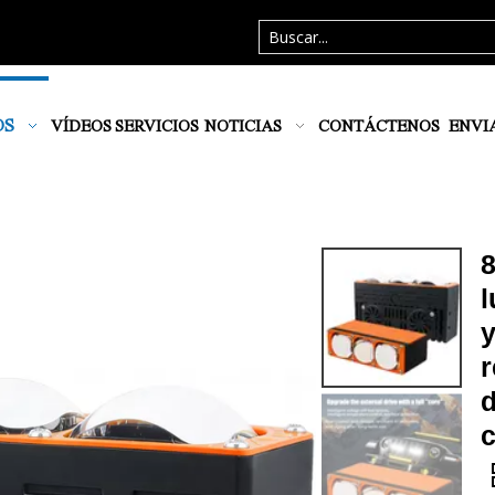
OS
VÍDEOS
SERVICIOS
NOTICIAS
CONTÁCTENOS
ENVI
8
l
y
r
d