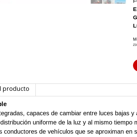
F
E
G
L
M
Z3
l producto
ble
tegradas, capaces de cambiar entre luces bajas y 
istribución uniforme de la luz y al mismo tiempo m
s conductores de vehículos que se aproximan en sen