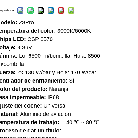
mpartir con:
odelo:
Z3Pro
emperatura del color:
3000K/6000K
hips LED:
CSP 3570
oltaje:
9-36V
úmina:
Lo: 6500 lm/bombilla, Hola: 8500
m/bombilla
uerza:
lo
:
130 W/par y Hola: 170 W/par
entilador de enfriamiento:
Sí
olor del producto:
Naranja
asa impermeable:
IP68
juste del coche:
Universal
aterial:
Aluminio de aviación
emperatura de trabajo:
—40 ℃ ~ 80 ℃
roceso de dar un título: