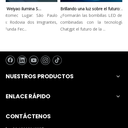
Automec 2023: Weiyao ilumina São Paulo Expo
Brillando una luz sobre el futuro: tendencias innovadoras en la iluminación automotriz
Automec Lugar: São Paulo
¿Formarán las bombillas LED de los f
n: Rodovia dos Imigrantes,
combinadas con la tecnología A
Funda Fec...
Chatgpt el futuro de la ...
NUESTROS PRODUCTOS
ENLACE RÁPIDO
CONTÁCTENOS