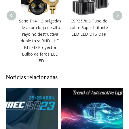
Serie T14 | 3 pulgadas
CSP3570 3 Tubo de
1: 
de altura baja de alto
cobre Súper brillante
7000
rayo no destructiva
LED LED D1S D1R
reprod
doble taza RHD LHD
del f
BI LED Proyector
del
Bulbo de faros LED
pol
LED
Noticias relacionadas