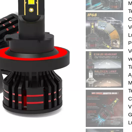
M
T
C
V
L
P
V
v
T
A
M
T
C
V
G
L