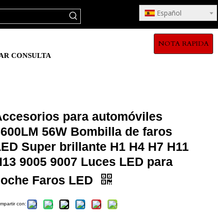
Español
NOTA RAPIDA
AR CONSULTA
Accesorios para automóviles
5600LM 56W Bombilla de faros
LED Super brillante H1 H4 H7 H11
H13 9005 9007 Luces LED para
coche Faros LED
mpartir con: