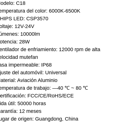
odelo: C18
emperatura del color: 6000K-6500K
HIPS LED: CSP3570
oltaje: 12V-24V
úmenes: 10000lm
otencia: 28W
entilador de enfriamiento: 12000 rpm de alta
elocidad mutefan
asa impermeable: IP68
juste del automóvil: Universal
aterial: Aviación Aluminio
emperatura de trabajo: —40 ℃ ~ 80 ℃
ertificación: FCC/CE/RoHS/ECE
ida útil: 50000 horas
arantía: 12 meses
ugar de origen: Guangdong, China