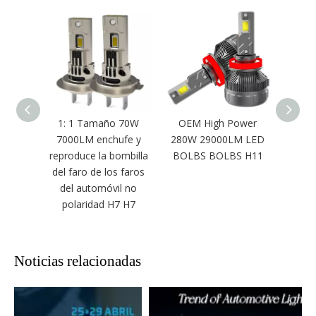
1: 1 Tamaño 70W
OEM High Power
Min
7000LM enchufe y
280W 29000LM LED
lintern
reproduce la bombilla
BOLBS BOLBS H11
le
del faro de los faros
p
del automóvil no
OE
polaridad H7 H7
840
Noticias relacionadas