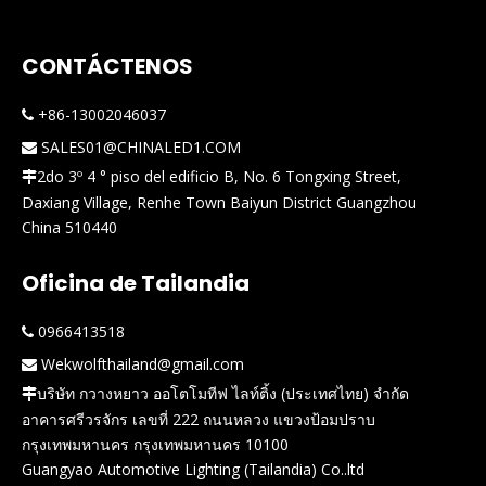
CONTÁCTENOS
+86-13002046037

SALES01@CHINALED1.COM

2do 3º 4 ° piso del edificio B, No. 6 Tongxing Street,

Daxiang Village, Renhe Town Baiyun District Guangzhou
China 510440
Oficina de Tailandia
0966413518

Wekwolfthailand@gmail.com

บริษัท กวางหยาว ออโตโมทีฟ ไลท์ติ้ง (ประเทศไทย) จำกัด

อาคารศรีวรจักร เลขที่ 222 ถนนหลวง แขวงป้อมปราบ
กรุงเทพมหานคร กรุงเทพมหานคร 10100
Guangyao Automotive Lighting (Tailandia) Co..ltd