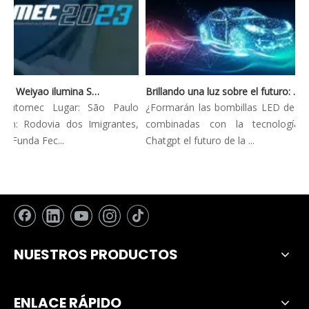
Automec 2023: Weiyao ilumina São Paulo Expo
Brillando una luz sobre el futuro: tendencias innovadoras en la iluminación automotriz
Automec Lugar: São Paulo
¿Formarán las bombillas LED de los f
n: Rodovia dos Imigrantes,
combinadas con la tecnología A
Funda Fec...
Chatgpt el futuro de la ...
NUESTROS PRODUCTOS
ENLACE RÁPIDO