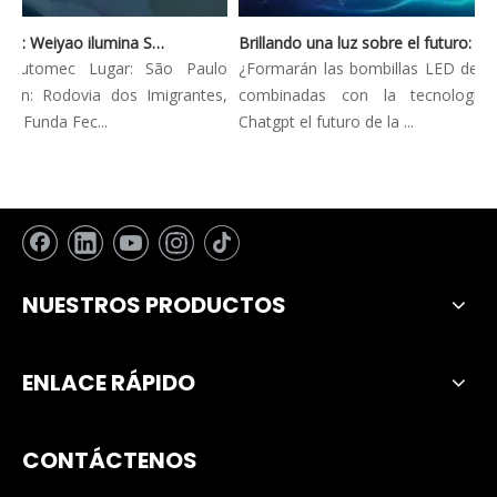
Automec 2023: Weiyao ilumina São Paulo Expo
Brillando una luz sobre el futuro: tendencias innovadoras en la iluminación automotriz
 Automec Lugar: São Paulo
¿Formarán las bombillas LED de los 
ón: Rodovia dos Imigrantes,
combinadas con la tecnología 
 Funda Fec...
Chatgpt el futuro de la ...
NUESTROS PRODUCTOS
ENLACE RÁPIDO
CONTÁCTENOS