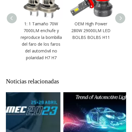
1: 1 Tamaño 70W
OEM High Power
Min
7000LM enchufe y
280W 29000LM LED
lintern
reproduce la bombilla
BOLBS BOLBS H11
le
del faro de los faros
p
del automóvil no
OE
polaridad H7 H7
840
Noticias relacionadas