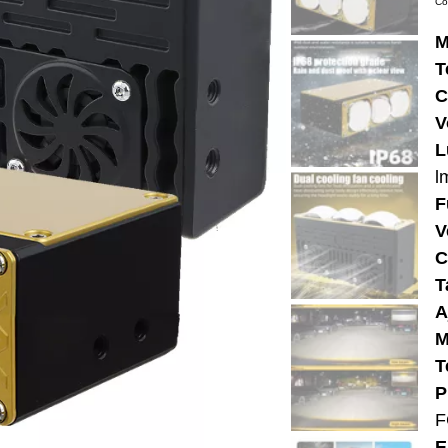
Co
M
T
C
V
L
l
F
V
C
T
A
M
T
P
F
E