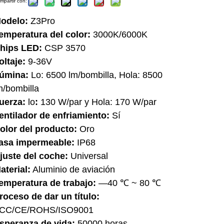
mpartir con:
odelo:
Z3Pro
emperatura del color:
3000K/6000K
hips LED:
CSP 3570
oltaje:
9-36V
úmina:
Lo: 6500 lm/bombilla, Hola: 8500
m/bombilla
uerza:
lo
:
130 W/par y Hola: 170 W/par
entilador de enfriamiento:
Sí
olor del producto:
Oro
asa impermeable:
IP68
juste del coche:
Universal
aterial:
Aluminio de aviación
emperatura de trabajo:
—40 ℃ ~ 80 ℃
roceso de dar un título:
CC/CE/ROHS/ISO9001
speranza de vida:
50000 horas