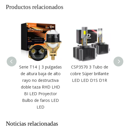
Productos relacionados
Serie T14 | 3 pulgadas
CSP3570 3 Tubo de
1: 
de altura baja de alto
cobre Súper brillante
7000
rayo no destructiva
LED LED D1S D1R
reprod
doble taza RHD LHD
del f
BI LED Proyector
del
Bulbo de faros LED
pol
LED
Noticias relacionadas