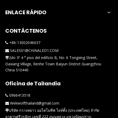
ENLACE RÁPIDO
CONTÁCTENOS
+86-13002046037

SALES01@CHINALED1.COM

2do 3º 4 ° piso del edificio B, No. 6 Tongxing Street,

Daxiang Village, Renhe Town Baiyun District Guangzhou
China 510440
Oficina de Tailandia
0966413518

Wekwolfthailand@gmail.com

บริษัท กวางหยาว ออโตโมทีฟ ไลท์ติ้ง (ประเทศไทย) จำกัด

อาคารศรีวรจักร เลขที่ 222 ถนนหลวง แขวงป้อมปราบ