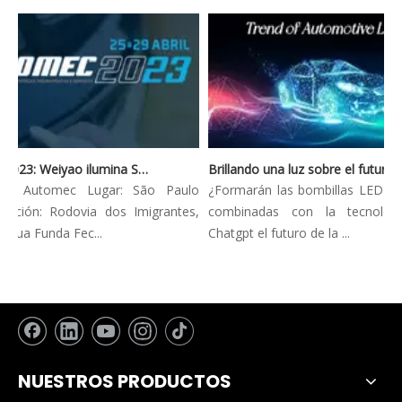
Automec 2023: Weiyao ilumina São Paulo Expo
Brillando una luz sobre el futuro: tendencias innovadoras en la iluminación automotriz
n: Automec Lugar: São Paulo
¿Formarán las bombillas LED de lo
ción: Rodovia dos Imigrantes,
combinadas con la tecnología
ua Funda Fec...
Chatgpt el futuro de la ...
NUESTROS PRODUCTOS