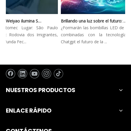
Automec 2023: Weiyao ilumina São Paulo Expo
Brillando una luz sobre el futuro: tendencias innovadoras en la iluminación automotriz
Automec Lugar: São Paulo
¿Formarán las bombillas LED de los fa
: Rodovia dos Imigrantes,
combinadas con la tecnología AI
unda Fec...
Chatgpt el futuro de la ...
NUESTROS PRODUCTOS
ENLACE RÁPIDO