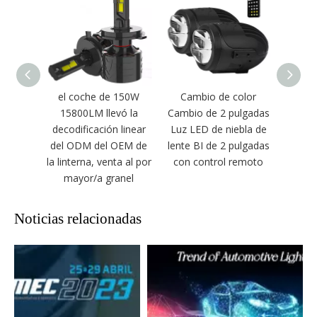
el coche de 150W
Cambio de color
Pre
15800LM llevó la
Cambio de 2 pulgadas
OEM
decodificación linear
Luz LED de niebla de
po
del ODM del OEM de
lente BI de 2 pulgadas
Bomb
la linterna, venta al por
con control remoto
LED de
mayor/a granel
Noticias relacionadas