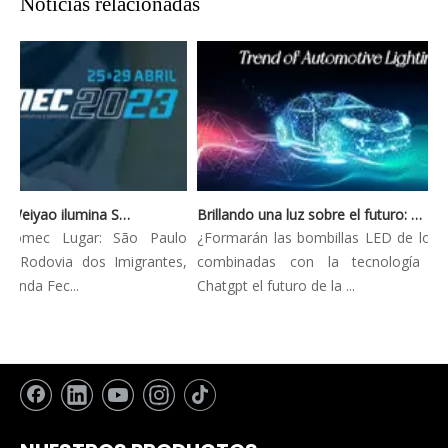
Noticias relacionadas
Automec 2023: Weiyao ilumina São Paulo Expo
Brillando una luz sobre el futuro: tendencias innovadoras en la iluminación automotriz
utomec Lugar: São Paulo
¿Formarán las bombillas LED de los fa
: Rodovia dos Imigrantes,
combinadas con la tecnología AI
unda Fec...
Chatgpt el futuro de la ...