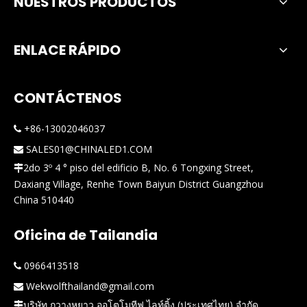
NUESTROS PRODUCTOS
ENLACE RÁPIDO
CONTÁCTENOS
+86-13002046037

SALES01@CHINALED1.COM

2do 3º 4 ° piso del edificio B, No. 6 Tongxing Street,

Daxiang Village, Renhe Town Baiyun District Guangzhou
China 510440
Oficina de Tailandia
0966413518

Wekwolfthailand@gmail.com

บริษัท กวางหยาว ออโตโมทีฟ ไลท์ติ้ง (ประเทศไทย) จำกัด
