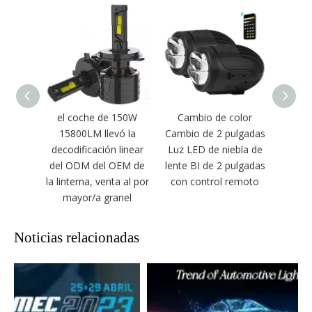
el coche de 150W
Cambio de color
Pre
15800LM llevó la
Cambio de 2 pulgadas
OEM
decodificación linear
Luz LED de niebla de
po
del ODM del OEM de
lente BI de 2 pulgadas
Bomb
la linterna, venta al por
con control remoto
LED de
mayor/a granel
Noticias relacionadas