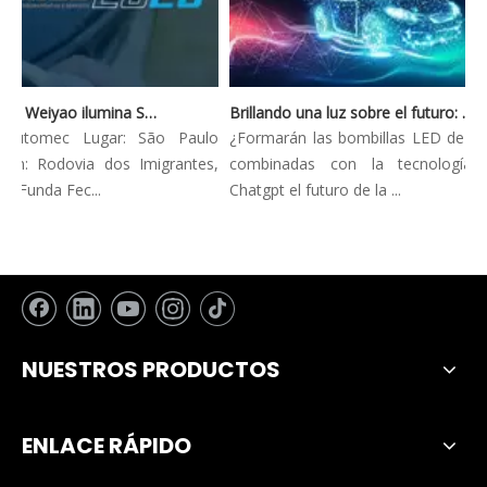
Automec 2023: Weiyao ilumina São Paulo Expo
Brillando una luz sobre el futuro: tendencias innovadoras en la iluminación automotriz
 Automec Lugar: São Paulo
¿Formarán las bombillas LED de los 
ón: Rodovia dos Imigrantes,
combinadas con la tecnología A
Funda Fec...
Chatgpt el futuro de la ...
NUESTROS PRODUCTOS
ENLACE RÁPIDO