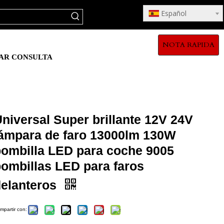
Español
NOTA RAPIDA
AR CONSULTA
niversal Super brillante 12V 24V
lámpara de faro 13000lm 130W
bombilla LED para coche 9005
bombillas LED para faros
delanteros
mpartir con: