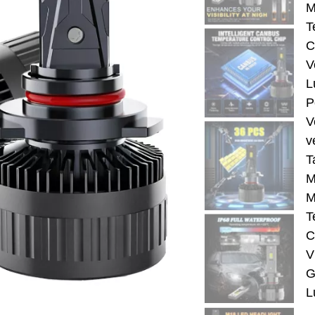
M
T
C
V
L
P
V
v
T
M
M
T
C
V
G
L