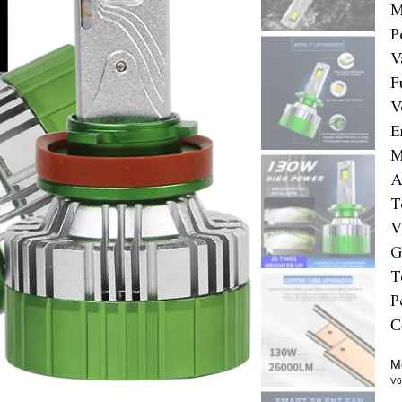
M
P
V
F
V
E
M
A
T
V
G
T
P
C
M
V6