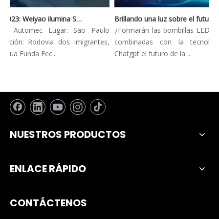
Automec 2023: Weiyao ilumina São Paulo Expo
Brillando una luz sobre el futuro: tendencias innovadoras en la iluminación automotriz
ón: Automec Lugar: São Paulo
¿Formarán las bombillas LED de l
cción: Rodovia dos Imigrantes,
combinadas con la tecnologí
gua Funda Fec...
Chatgpt el futuro de la ...
NUESTROS PRODUCTOS
ENLACE RÁPIDO
CONTÁCTENOS