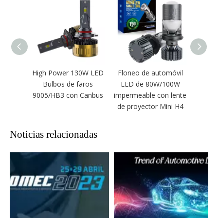
High Power 130W LED
Floneo de automóvil
Bomb
Bulbos de faros
LED de 80W/100W
LED
9005/HB3 con Canbus
impermeable con lente
130W 
de proyector Mini H4
blanc
Noticias relacionadas