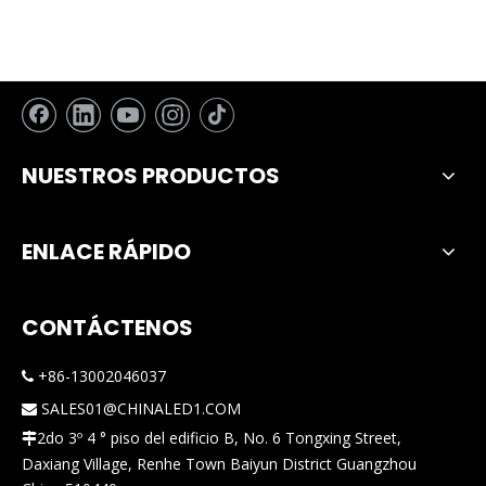
NUESTROS PRODUCTOS
ENLACE RÁPIDO
CONTÁCTENOS
+86-13002046037

SALES01@CHINALED1.COM

2do 3º 4 ° piso del edificio B, No. 6 Tongxing Street,

Daxiang Village, Renhe Town Baiyun District Guangzhou