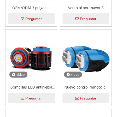
OEM/ODM 3 pulgadas
Venta al por mayor 3
Smart AI App controlado
pulgadas tricolor doble
Preguntar
Preguntar
lente de proyector tricolor
directo coche Bi láser LED
luz antiniebla haz alto bajo
proyector lente luz antiniebla
impermeable doble láser
12V 75W para Toyota
directo lámpara antiniebla
Honda lámpara antiniebla
LED
universal Retrofit
vídeo
vídeo
Bombillas LED antiniebla
Nuevo control remoto de
superbrillantes, doble
alta calidad control remoto
Preguntar
Preguntar
ámbar, blanco, 24W,
de 2 pulgadas Proyector de
3000LM, interruptor de
proyector de proyector LED
Color, Plug and Play,
LED