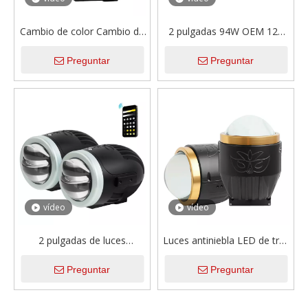
Cambio de color Cambio de
2 pulgadas 94W OEM 12V
2 pulgadas Luz LED de
24V Bi Lente de proyector
Preguntar
Preguntar
niebla de lente BI de 2
Luz LED antiniebla para
pulgadas con control
coche
remoto
vídeo
vídeo
2 pulgadas de luces
Luces antiniebla LED de tres
antiniebla LED de 2 pulgadas
colores, 120W, 12000LM,
Preguntar
Preguntar
Proyector Lente 3000K
lente de proyector láser BI
4300K ​​6000K Universal con
de 3 pulgadas, lámpara
control remoto
antiniebla para coches