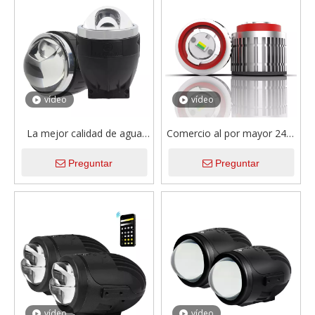
minilámpara antiniebla
delantera para Toyota
vídeo
vídeo
La mejor calidad de agua
Comercio al por mayor 24W
impermeable 116W de 3
3000LM Color dual 3000K
Preguntar
Preguntar
pulgadas de lente de
Ámbar Amarillo Blanco
proyección directa de 3
6000K Mini luz antiniebla
pulgadas LED LED
LED para Toyota
vídeo
vídeo